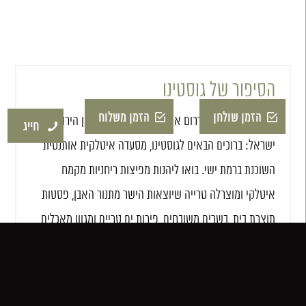
הסיפור של גוסטינו
הזמן שולחן
הזמן משלוח
חייג
מיטב הטעמים של דרום איטליה נחתו הישר בצפון הירוק של
ישראל: ברוכים הבאים לגוסטינו, מסעדה איטלקית אותנטית
השוכנת ברמת ישי. בואו ליהנות מפיצות ריחניות מקמח
איטלקי ומוצרלה טרייה שיוצאות הישר מתנור האבן, פסטות
תוצרת בית, בשרים משובחים, פירות ים טריים ומגוון מאכלים
איטלקיים אמיתיים ומעוררי חושים שפותחו במיוחד עבור
המסעדה על ידי השף ליאון אלקלעי.