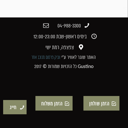
סטלה
טובורג
04-988-3300​
בימים ראשון-שבת 12:00-23:00​
צפצפה, רמת ישי​
האתר שוגר לאוויר ע"י
ווביק פרסום מכוכב אחר
כל הזכויות שמורות © 2017 Gustino
הזמן שולחן
הזמן משלוח
חייג