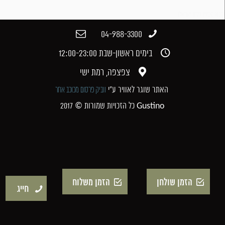
קרבנה סוביניון דלתון (ישראל)
04-988-3300​
בימים ראשון-שבת 12:00-23:00​
צפצפה, רמת ישי​
האתר שוגר לאוויר ע"י
ווביק פרסום מכוכב אחר
כל הזכויות שמורות © 2017 Gustino
הזמן שולחן
הזמן משלוח
חייג