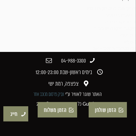
סרונו ליקר אמארטו, מיץ לימון וויסקי וניחוח שקדים
מבחר קוקטלים בניחוח איטלקי
אפרול שפריץ קמפרי ופלח תפוז
בזילקטה ג‘ין, בזיליקום, מיץ לימון וג‘ינג'ר ביר
מוחיטו לימונצ‘לו
ג‘וזפה גליאנו
גוסטינו קוקטייל הבית על בסיס מרטיני ביאנקו
04-988-3300​
בימים ראשון-שבת 12:00-23:00​
צפצפה, רמת ישי​
האתר שוגר לאוויר ע"י
ווביק פרסום מכוכב אחר
כל הזכויות שמורות © 2017 Gustino
הזמן שולחן
הזמן משלוח
חייג