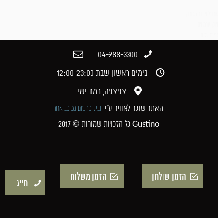
טורטליני בקר מפורק
ניוקי ערמונים
גבינת עזים
04-988-3300​
בימים ראשון-שבת 12:00-23:00​
צפצפה, רמת ישי​
האתר שוגר לאוויר ע"י
ווביק פרסום מכוכב אחר
כל הזכויות שמורות © 2017 Gustino
הזמן שולחן
הזמן משלוח
חייג