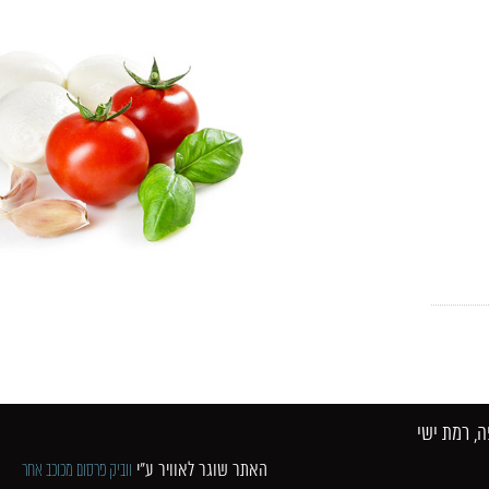
 רמת ישי​
האתר שוגר לאוויר ע"י
ווביק פרסום מכוכב אחר