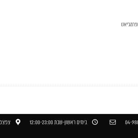
פרמג'יאנו
04-988
בימים ראשון-שבת 12:00-23:00​
צפצפה,