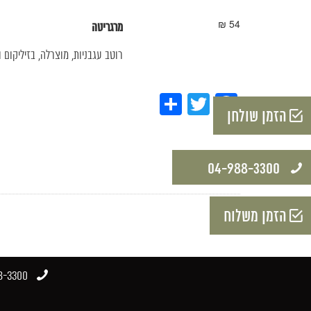
54 ₪
מרגריטה
רוטב עגבניות, מוצרלה, בזיליקום ו
Share
Twitter
Facebook
הזמן שולחן
04-988-3300​
הזמן משלוח
-3300​