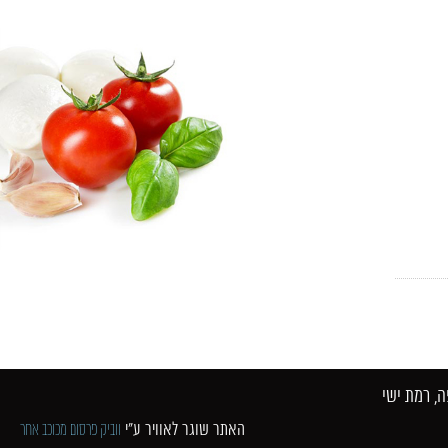
 רמת ישי​
האתר שוגר לאוויר ע"י
ווביק פרסום מכוכב אחר