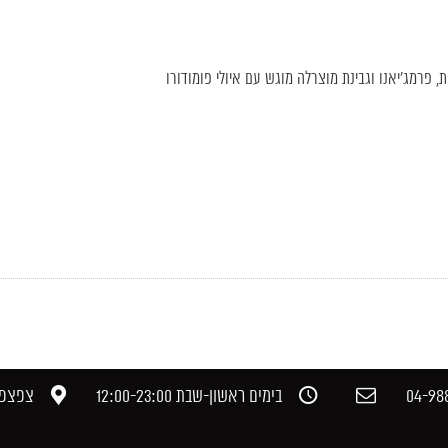
ות, פרמג'יאנו וגבינת מוצרלה מוגש עם איולי פומודורו
04-988
בימים ראשון-שבת 12:00-23:00​
צפצפה,