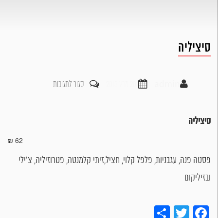
סיציליה
על
admin
20 מרץ 2018
סגור לתגובות
סיציליה
סיציליה
62 ₪
פסטה פנה, עגבניות, פלפל קלוי, חציל,זיתי קלמנטה, פטרוזיליה, צ’ילי
ובזיליקום
Share
Twitter
Facebook