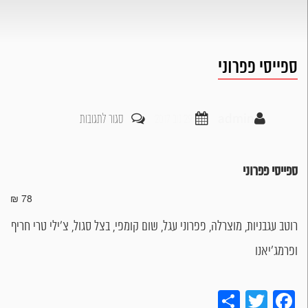
ספייסי פפרוני
על
admin
29 נוב 2017
סגור לתגובות
ספייסי
פפרוני
ספייסי פפרוני
78 ₪
רוטב עגבניות, מוצרלה, פפרוני עגל, שום קומפי, בצל סגול, צ’ילי טרי חריף
ופרמג’יאנו
Share
Twitter
Facebook