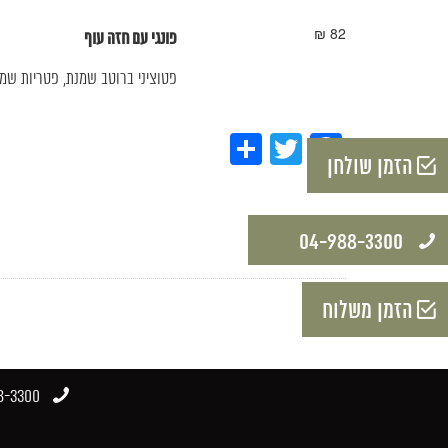
חזה
82 ₪
פונגי עם חזה עוף
עוף
פטוציני ברוטב שמנת, פטריות שמפנ
Share
Twitter
Facebook
הזמן שולחן
04-988-3300​
הזמן משלוח
-3300​