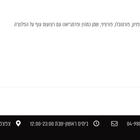
יון, פורטובלו, פורציני, שמן כמהין ופרמג'יאנו עם רצועות עוף על הפלנצ’ה
04-988
בימים ראשון-שבת 12:00-23:00​
צפצפה,