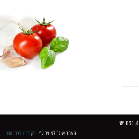
 רמת ישי​
האתר שוגר לאוויר ע"י
ווביק פרסום מכוכב אחר