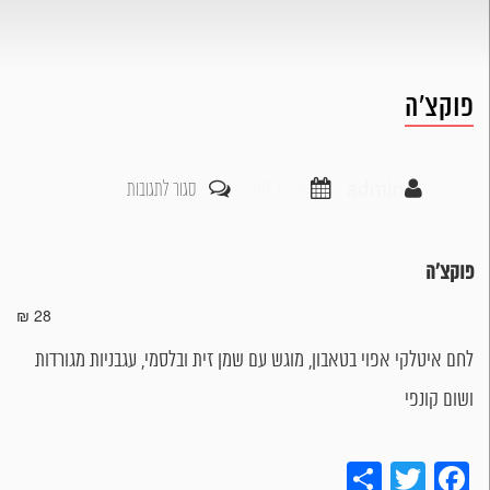
פוקצ'ה
על
admin
28 נוב 2017
סגור לתגובות
פוקצ'ה
פוקצ'ה
28 ₪
לחם איטלקי אפוי בטאבון, מוגש עם שמן זית ובלסמי, עגבניות מגורדות
ושום קונפי
Share
Twitter
Facebook