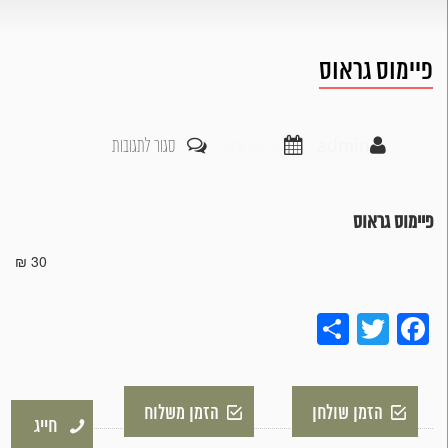
פיימוס גראוס
על
admin
21 מרץ 2018
סגור לתגובות
פיימוס
גראוס
פיימוס גראוס
30 ₪
Share
Twitter
Facebook
הזמן שולחן
הזמן משלוח
חייג