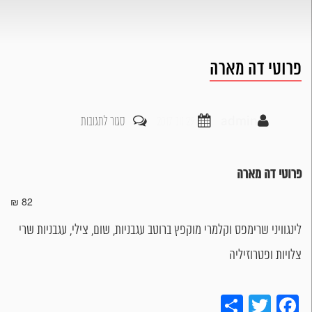
פרוטי דה מארה
על
admin
29 נוב 2017
סגור לתגובות
פרוטי
דה
פרוטי דה מארה
מארה
82 ₪
לינגוויני שרימפס וקלמרי מוקפץ ברוטב עגבניות, שום, צילי, עגבניות שרי
צלויות ופטרוזיליה
Share
Twitter
Facebook