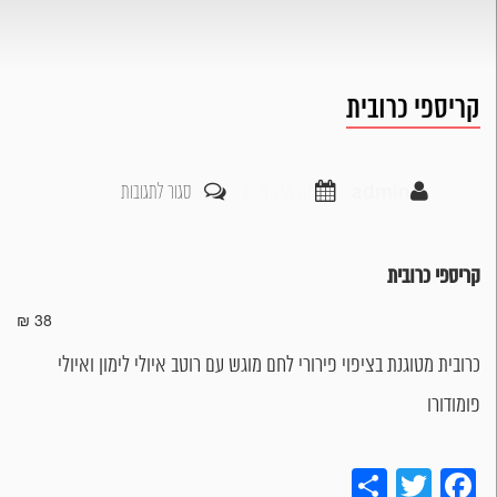
קריספי כרובית
על
admin
20 מרץ 2018
סגור לתגובות
קריספי
כרובית
קריספי כרובית
38 ₪
כרובית מטוגנת בציפוי פירורי לחם מוגש עם רוטב איולי לימון ואיולי
פומודורו
Share
Twitter
Facebook