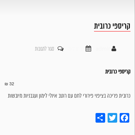
קריספי כרובית
על
admin
29 נוב 2017
סגור לתגובות
קריספי
כרובית
קריספי כרובית
32 ₪
כרובית פריכה בציפוי פירורי לחם עם רוטב איולי לימון ועגבניות מיובשות
Share
Twitter
Facebook