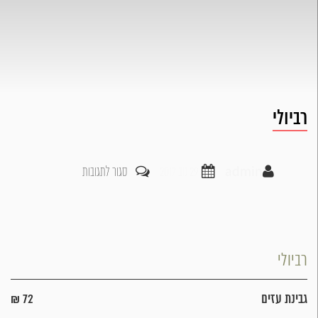
רביולי
על
admin
29 נוב 2017
סגור לתגובות
רביולי
רביולי
גבינת עזים
72 ₪