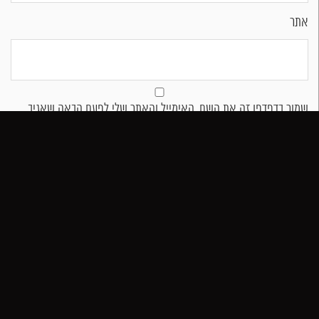
אתר
שמור בדפדפן זה את השם, האימייל והאתר שלי לפעם הבאה שאגיב.
הזמן שולחן
הזמן משלוח
חייג
04-988-3300​
בימים ראשון-שבת 12:00-23:00​
צפצפה, רמת ישי​
האתר שוגר לאוויר ע"י
ווביק פרסום מכוכב אחר