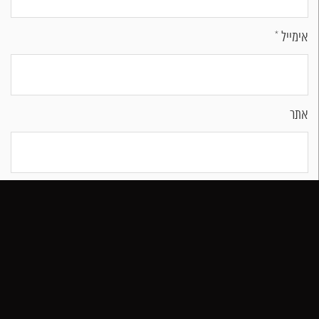
אימייל
*
אתר
שמור בדפדפן זה את השם, האימייל והאתר שלי לפעם הבאה שאגיב.
הזמן שולחן
הזמן משלוח
חייג
04-988-3300​