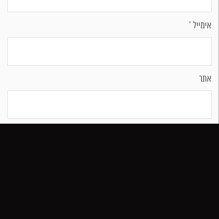
אימייל
*
אתר
שמור בדפדפן זה את השם, האימייל והאתר שלי לפעם הבאה שאגיב.
הזמן שולחן
הזמן משלוח
חייג
04-988-3300​