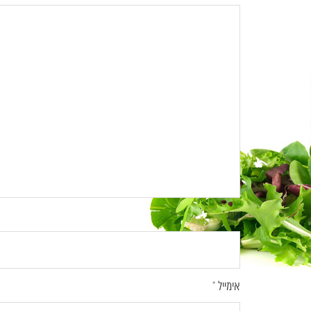
שם
*
אימייל
*