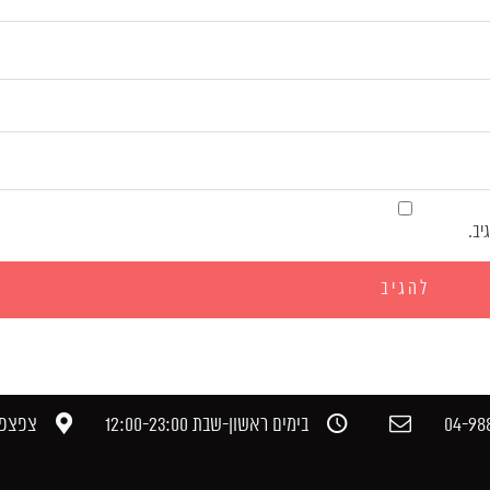
יב.
04-988
בימים ראשון-שבת 12:00-23:00​
צפצפה,