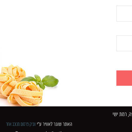
 רמת ישי​
האתר שוגר לאוויר ע"י
ווביק פרסום מכוכב אחר