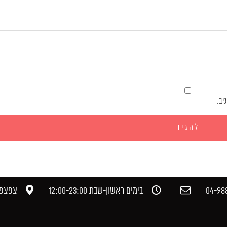
יב.
04-988
בימים ראשון-שבת 12:00-23:00​
צפצפה,